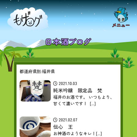
都道府県別:福井県
2021.10.03
純米吟醸 限定品 梵
福井のお酒です。 いつもより、
甘くて濃いです！ [...]
2021.02.07
伝心 王
お神酒のようなキレ！[...]