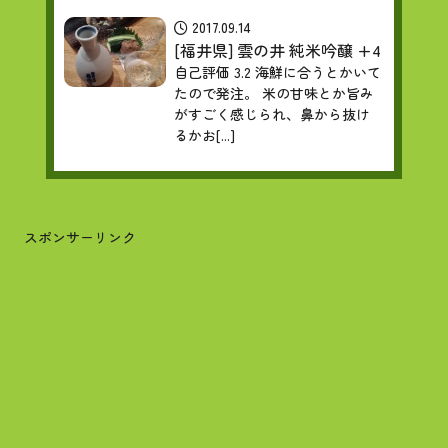
2017.09.14
[福井県] 雲の井 純米吟醸 +4
自己評価 3.2 海鮮に合うとかいて
たので発注。 米の甘味とか旨み
がすごく感じられ、鼻から抜け
るかお[...]
スポンサーリンク