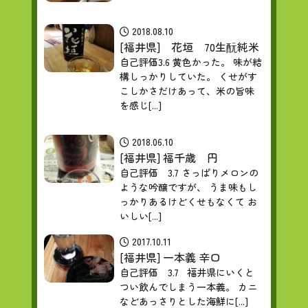
2018.08.10
[福井県] 花垣 70生酛純米
自己評価3.6 黄色かった。 味が結
構しっかりしていた。 くせがす
こしかさだけあって、米の旨味
を感じ[...]
2018.06.10
[福井県] 福千歳 円
自己評価 3.7 さっぱりメロンの
ような吟醸ですが、 うま味もし
っかりあるけどくせもなくて お
いしい[...]
2017.10.11
[福井県] 一本義 辛口
自己評価 3.7 福井県にいくと
つい飲んでしまう一本義。 カニ
などあっさりとした海鮮に[...]