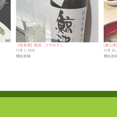
【岐阜県】鯨波 ひやおろし
[富山県
11月 1, 2025
11月 29,
類似投稿
類似投