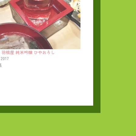
] 羽根屋 純米吟醸 ひやおろし
 2017
稿