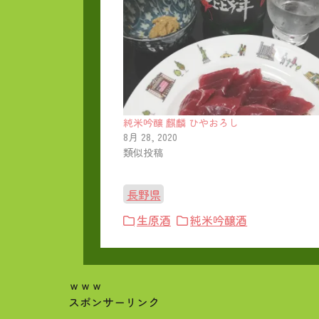
純米吟醸 麒麟 ひやおろし
8月 28, 2020
類似投稿
長野県
生原酒
純米吟醸酒
ｗｗｗ
スポンサーリンク