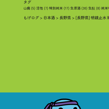
タグ
山廃
(5)
活性
(7)
特別純米
(17)
生原酒
(30)
生酛
(8)
純米
もげログ
>
日本酒
>
長野県
>
[長野県] 明鏡止