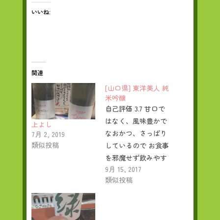
いいね:
関連
[山口県] 東洋美人 純
米吟醸
自己評価 3.7 甘口で
はなく、風味豊かで
上よし
なおかつ、さっぱり
7月 2, 2019
類似投稿
しているので お食事
を邪魔せず飲みやす
9月 15, 2017
い…
類似投稿